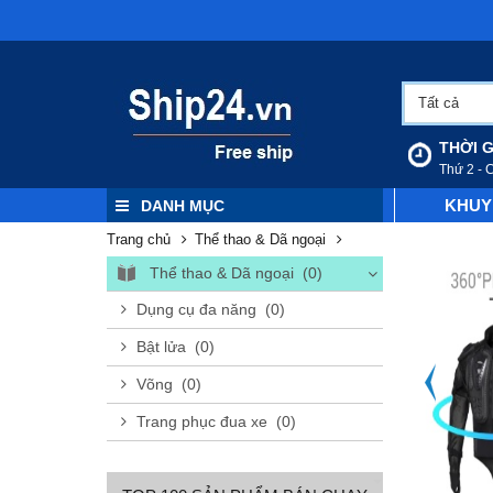
Tất cả
THỜI G
Thứ 2 - 
KHUY
DANH MỤC
Trang chủ
Thể thao & Dã ngoại
Thể thao & Dã ngoại (0)
Dụng cụ đa năng (0)
Bật lửa (0)
Võng (0)
Trang phục đua xe (0)