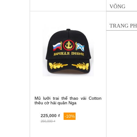
VÕNG
(0)
TRANG P
Mũ lưỡi trai thể thao vải Cotton
thêu cờ hải quân Nga
225,000 ₫
-10%
250,000 ₫