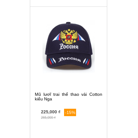
Mũ lươĩ trai thể thao vải Cotton
kiểu Nga
225,000 ₫
-15%
265,000 ₫