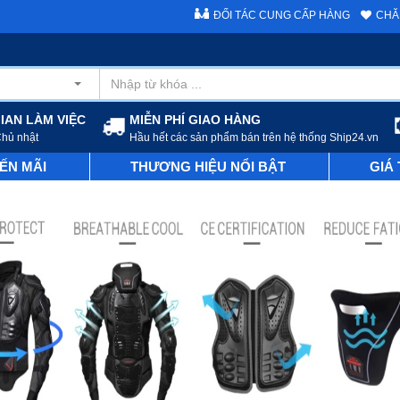
ĐỐI TÁC CUNG CẤP HÀNG
CHĂ
IAN LÀM VIỆC
MIỄN PHÍ GIAO HÀNG
Chủ nhật
Hầu hết các sản phẩm bán trên hệ thống Ship24.vn
ẾN MÃI
THƯƠNG HIỆU NỔI BẬT
GIÁ