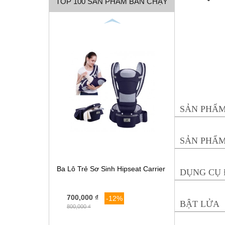
TOP 100 SẢN PHẨM BÁN CHẠY
SẢN PHẨM 
SẢN PHẨM 
Ba Lô Trẻ Sơ Sinh Hipseat Carrier
DỤNG CỤ
700,000 ₫
-12%
BẬT LỬA
(
800,000 ₫