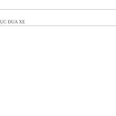
HỤC ĐUA XE
(0)