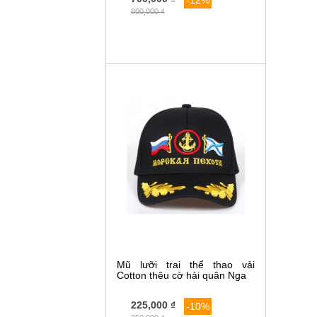
800,000 ₫
Mũ lưỡi trai thể thao vải
Cotton thêu cờ hải quân Nga
225,000 ₫
-10%