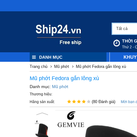
Tất cả
THỜI G
Thứ 2 - 
KHUY
DANH MỤC
Trang chủ
Mũ phớt
Mũ phớt Fedora gắn lông xù
Mũ phớt Fedora gắn lông xù
Danh mục:
Mũ phớt
Thương hiệu:
(80 Đánh giá)
Hãng sản xuất:
Mời bạn 