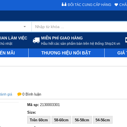
ĐỐI TÁC CUNG CẤP HÀNG
CHĂ
IAN LÀM VIỆC
MIỄN PHÍ GIAO HÀNG
Chủ nhật
Hầu hết các sản phẩm bán trên hệ thống Ship24.vn
ẾN MÃI
THƯƠNG HIỆU NỔI BẬT
GIÁ
0 Bình luận
đánh giá
Mã sp:
2130003301
Size:
Trên 60cm
58-60cm
56-58cm
54-56cm