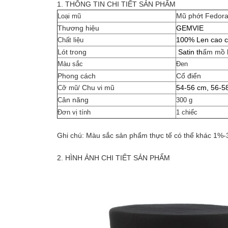
1. THÔNG TIN CHI TIẾT SẢN PH​ẨM
Mũ phớt Fedora
Loại mũ
Thương hiệu
GEMVIE
100% Len cao c
Chất liệu
Lót trong
Satin th
ấm mồ 
Màu sắc
Đen
Phong cách
Cổ điển
Chu vi mũ
54-56 cm, 56-58
Cỡ mũ/
ân năng
C
300 g
Đơn vị tính
1 chiếc
Ghi chú: Màu sắc sản phẩm thực tế có thể khác 1%-
2. H
ÌNH ẢNH CHI TIẾT SẢN PHẨM