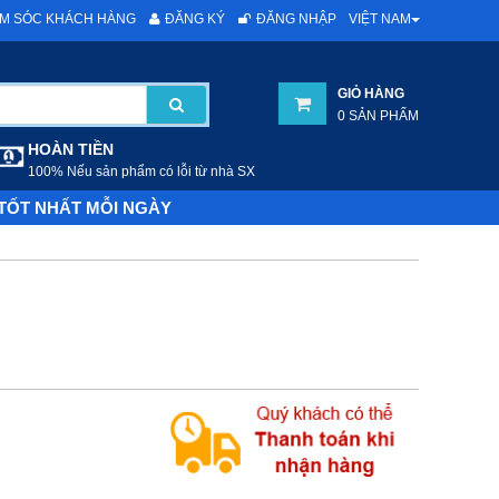
VIỆT NAM
M SÓC KHÁCH HÀNG
ĐĂNG KÝ
ĐĂNG NHẬP
GIỎ HÀNG
0 SẢN PHẨM
HOÀN TIỀN
100% Nếu sản phẩm có lỗi từ nhà SX
 TỐT NHẤT MỖI NGÀY