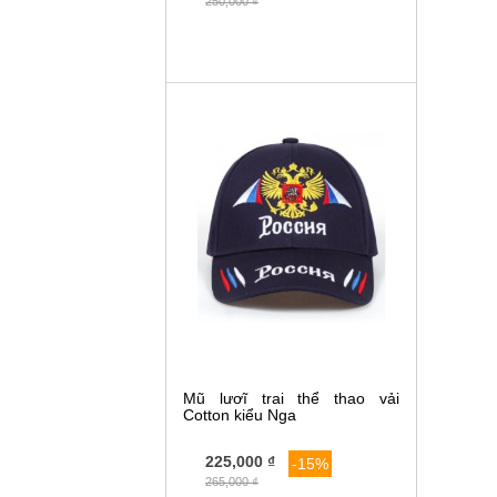
250,000 ₫
Mũ lươĩ trai thể thao vải
Cotton kiểu Nga
225,000 ₫
-15%
265,000 ₫