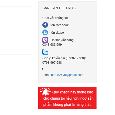
BẠN CẦN HỖ TRỢ ?
Chat với chúng tôi:
tên facebook
tên skype
Hotline đặt hàng:
0343.683.699
Góp ý, khiếu nại (8h00-17h00):
0798.997.688
Email:
banle24vn@gmail.com